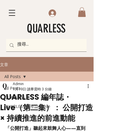
QUARLESS
文章
All Posts
Admin
All Posts
1月19日
讀畢需時 3 分鐘
QUARLESS 編年誌・
QUARLESS
Live（第二集）： 公開打造
QUARLESS 編年誌・Live
× 持續推進的前進動能
「公開打造」聽起來鼓舞人心——直到