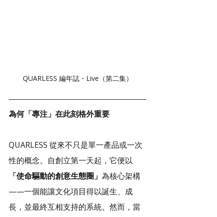
QUARLESS 編年誌・Live（第二集）
為何「專注」在此刻格外重要
QUARLESS 從來不只是單一產品或一次
性的概念。自創立第一天起，它便以
「使命驅動的創意生態圈」
為核心架構
——一個能讓文化項目得以誕生、成
長，並最終互相支持的系統。然而，當