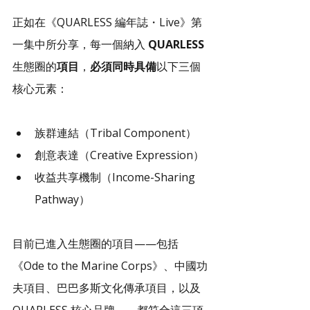
正如在《QUARLESS 編年誌・Live》第
一集中所分享，每一個納入 
QUARLESS 
生態圈的
項目
，
必須同時具備
以下三個
核心元素：
族群連結（Tribal Component）
創意表達（Creative Expression）
收益共享機制（Income-Sharing 
Pathway）
目前已進入生態圈的項目——包括
《Ode to the Marine Corps》、中國功
夫項目、巴巴多斯文化傳承項目，以及 