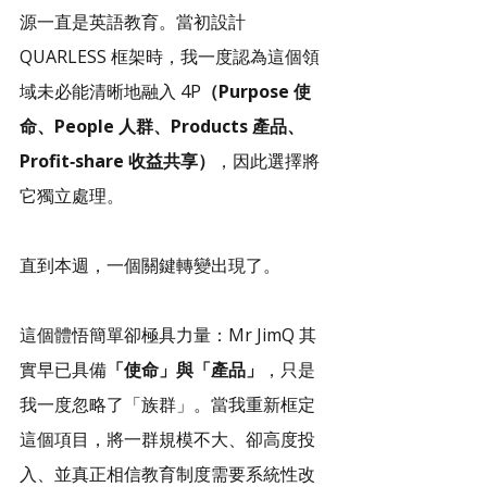
源一直是英語教育。當初設計 
QUARLESS 框架時，我一度認為這個領
域未必能清晰地融入 4P
（Purpose 使
命、People 人群、Products 產品、
Profit‑share 收益共享）
，因此選擇將
它獨立處理。
直到本週，一個關鍵轉變出現了。
這個體悟簡單卻極具力量：Mr JimQ 其
實早已具備
「使命」與「產品」
，只是
我一度忽略了「族群」。當我重新框定
這個項目，將一群規模不大、卻高度投
入、並真正相信教育制度需要系統性改