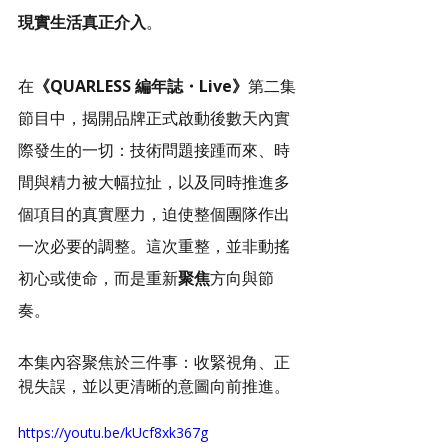
現實生活真正介入
。
在
《QUARLESS 編年誌・Live》
第二集 
節目中，揭開品牌正式啟動後數天內實
際發生的一切：技術問題接踵而來、時
間與精力被大幅拉扯，以及同時推進多
個項目的真實壓力，迫使整個團隊作出
一次必要的調整。這次重整，並非動搖
初心或使命，而是重新
聚焦
方向與節
奏。
本集內容聚焦於三件事：收緊視角、正
視失誤，並以更清晰的意圖向前推進。
https://youtu.be/kUcf8xk367g