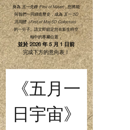
身為
五一先鋒 (First of Mayer)
，您將能
與我們一同締造歷史，成為
五一 5D
共同體（First of May 5D Collective）
的一分子。請立即鎖定您在新生時空
軸中的專屬位置，
並於 2026 年 5 月 1 日前
完成下方的意向表！
《五月一
日宇宙》