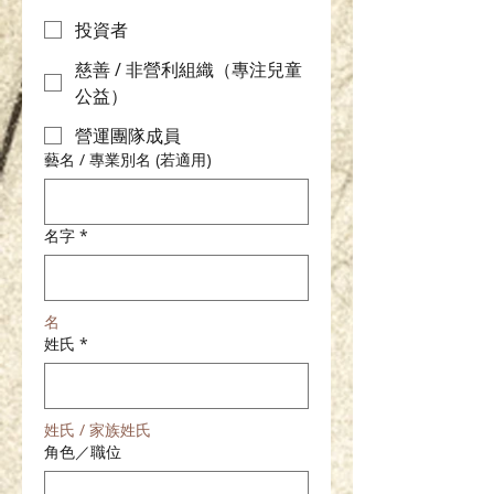
投資者
慈善 / 非營利組織（專注兒童
公益）
營運團隊成員
藝名 / 專業別名 (若適用)
名字
*
名
姓氏
*
姓氏 / 家族姓氏
角色／職位